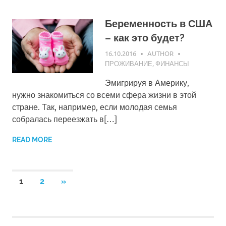
Беременность в США
– как это будет?
16.10.2016
AUTHOR
ПРОЖИВАНИЕ
,
ФИНАНСЫ
Эмигрируя в Америку,
нужно знакомиться со всеми сфера жизни в этой
стране. Так, например, если молодая семья
собралась переезжать в[…]
READ MORE
1
2
NEXT
»
Навигация
POSTS
по